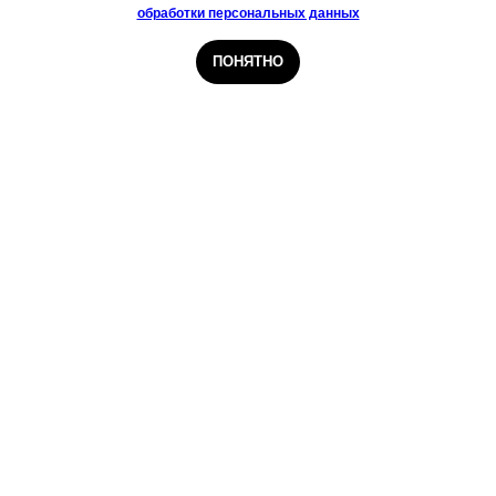
обработки персональных данных
Специализация: офтальмология,
микрохирургия глаза
Напишите нам
ПОНЯТНО
Подробнее